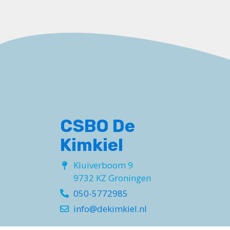
CSBO De
Kimkiel
Kluiverboom 9
9732 KZ Groningen
050-5772985
info@dekimkiel.nl