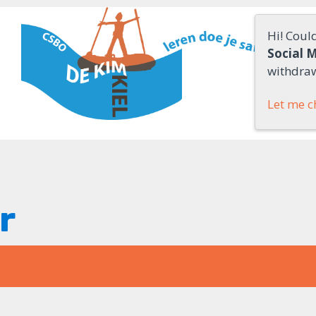
Hi! Coul
Social 
withdraw
Let me c
r