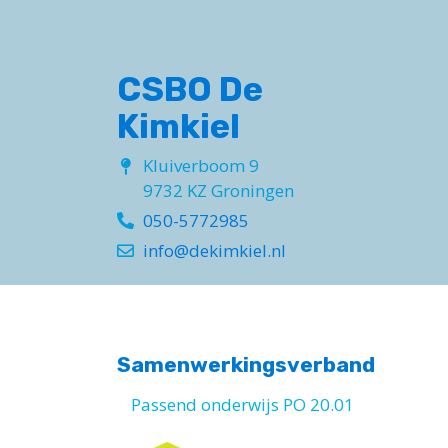
CSBO De
Kimkiel
Kluiverboom 9
9732 KZ Groningen
050-5772985
info@dekimkiel.nl
Samenwerkingsverband
Passend onderwijs PO 20.01