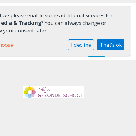
d we please enable some additional services for
Media & Tracking
? You can always change or
 your consent later.
hoose
I decline
That's ok
e