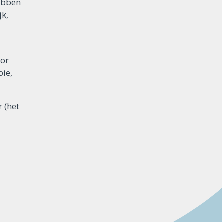
hebben
jk,
oor
pie,
 (het