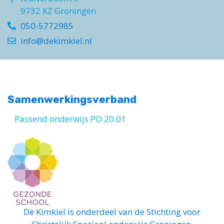
9732 KZ Groningen
050-5772985
info@dekimkiel.nl
Samenwerkingsverband
Passend onderwijs PO 20.01
De Kimkiel is onderdeel van de
Stichting voor